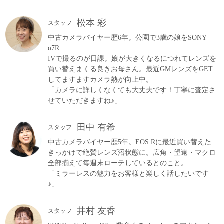
松本 彩
スタッフ
中古カメラバイヤー歴6年。公園で3歳の娘をSONY
α7R
IVで撮るのが日課。娘が大きくなるにつれてレンズを
買い替えまくる良きお母さん。最近GMレンズをGET
してますますカメラ熱が向上中。
「カメラに詳しくなくても大丈夫です！丁寧に査定さ
せていただきますね♪」
田中 有希
スタッフ
中古カメラバイヤー歴5年。EOS Rに最近買い替えた
きっかけで絶賛レンズ沼状態に。広角・望遠・マクロ
全部揃えて毎週末ローテしているとのこと。
「ミラーレスの魅力をお客様と楽しく話したいです
♪」
井村 友香
スタッフ