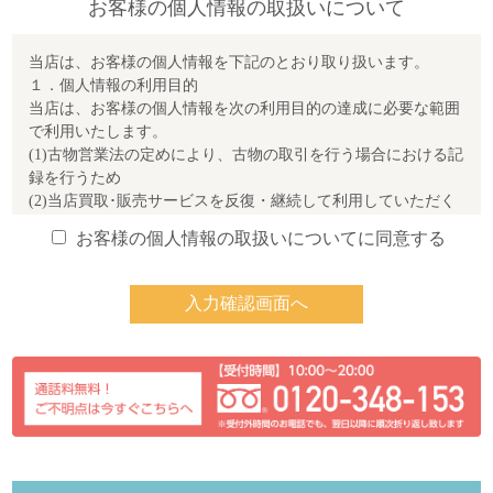
お客様の個人情報の取扱いについて
当店は、お客様の個人情報を下記のとおり取り扱います。
１．個人情報の利用目的
当店は、お客様の個人情報を次の利用目的の達成に必要な範囲
で利用いたします。
(1)古物営業法の定めにより、古物の取引を行う場合における記
録を行うため
(2)当店買取･販売サービスを反復・継続して利用していただく
ため
お客様の個人情報の取扱いについてに同意する
(3)商品の発送、アフターサービス、新商品・サービス等のお知
らせのため
(4)商品の修理等を円滑に行うため
(5)同種の物品の査定において参考とさせていただくため
(6)お客様情報の内、個人特定が不可能な属性情報を抽出集計
し、統計調査をするため
(7)メールマガジンやダイレクトメール等により、当店のセー
ル・イベント等に関するご案内を行うため
(8)宅配買取および出張買取への申込みに対する回答や連絡を行
うため
２．個人情報の第三者提供