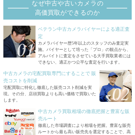
なぜ中古や古いカメラの
当店は、お客様の個人情報を以下のいずれかに該当する場合を
除き、個人情報を第三者へ開示または提供致しません。
高価買取ができるのか
（1）お客様本人の同意がある場合
（2）統計的なデータなど本人を識別することが出来ない状態
で開示・提供する場合
ベテラン中古カメラバイヤーによる適正査
（3）法令に基づき開示・提供を求められた場合。
定
３．個人情報の取扱いの委託
カメラバイヤー歴5年以上のスタッフのみ査定実
当店は、利用目的の達成に必要な範囲内において、外部企業等
施。バイヤーとして培った「プロ」の観点から、
にお客様の個人情報の取扱いを委託する場合があります 。委
アルバイトに査定をさせている大手買取業者には
託にあたっては、委託先に対して個人情報の機密保持契約を締
できない、適正かつ公平な査定を行います。
結するなど適切な監督を行います。
４．個人情報の取得項目
中古カメラの宅配買取専門にすることで
販
必須と記載されている項目については、必ずご記入ください。
売コストを削減
空欄がある場合、サービス提供を行えない場合がございます
宅配買取に特化し徹底した販売コスト削減を実
ので、予めご了承ください。
現。その分、店頭買取よりも高い価格で買取いた
５．個人情報に関するお問合わせ
します。
当店の管理する全ての個人情報については、ご本人からのお申
し出により、利用目的の通知、開示、内容の修正、追加又 は
中古カメラ買取相場の徹底把握と豊富な販
削除、利用の停止、消去及び第三者への利用の停止の権利を行
売ルート
使することが可能です。
徹底した市場調査により相場を把握。豊富な販売
６．当店Webサイトにおけるクッキー、Google Analytics等のア
ルートから最も高い販売先を選定することで、高