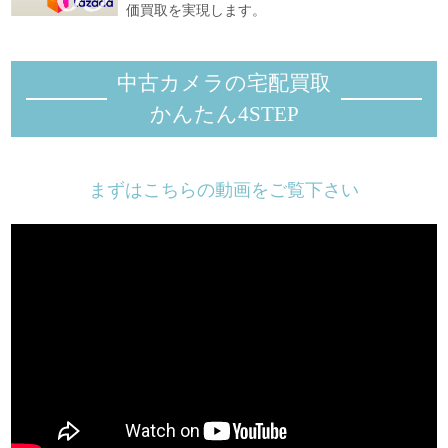
クセス解析の使用について
価買取を実現します。
（１）クッキーについて
当店は、より便利にサイトをご利用いただくために、クッキー
を利用しています。このクッキーによる、お客様の了承なくお
中古カメラの宅配買取
客様個人を特定できる情報を収集することはございません。ま
た、お客様のブラウザの設定によりクッキーの機能を無効
かんたん4STEP
にすることも可能ですが、この場合、サイトの一部機能がご利
用になれない場合がございます。クッキーの機能を無効化 す
るなどの設定方法は、ブラウザにより異なりますので、ご利用
まずはこちらの動画をご覧下さい
のブラウザのヘルプなどをご確認ください。
（２）Google Analytics等のアクセス解析ついて
当店は、お客様による当店サイトへのアクセス状況を分析する
ため、Google
Analytics等のアクセス解析サービスを利用しています。お客様
がサイトを閲覧することにより、当店が発行するクッキーをも
とにアクセス解析会社がお客様の当店サイトへのアクセス履歴
を収集及び分析し、その分析結果を当店に提供します。ただ
し、アクセス解析会社
が利用する情報に は、特定の個人を識別することができる情
報は含まれません。個人情報に関するお問合せ窓口YTHカメラ
お客様窓口
TEL：0120-348-153（平日10:00～17:00）