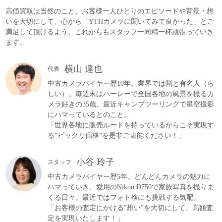
高価買取は当然のこと、お客様一人ひとりのエピソードや背景・想
いを大切にして、心から「YTHカメラに聞いてみて良かった」とご
満足して頂けるよう、これからもスタッフ一同精一杯頑張っていき
ます。
横山 達也
代表
中古カメラバイヤー歴10年。業界では割と有名人（ら
しい）。毎週末はハーレーで全国各地の風景を撮るカ
メラ好きの35歳。最近キャンプツーリングで星空撮影
にハマっているとのこと。
「世界各地に販売ルートを持っているからこそ実現す
る”ビックリ価格”を是非ご堪能ください！」
小谷 玲子
スタッフ
中古カメラバイヤー歴5年。どんどんカメラの魅力に
ハマっていき、愛用のNikon D750で家族写真を撮りま
くる日々。最近ではフォト検にも挑戦する気配。
「お客様の査定にかける”想い”を大切にして、高額査
定を実現いたします！」